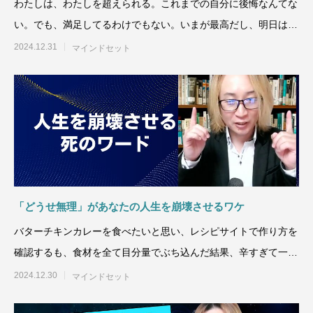
わたしは、わたしを超えられる。これまでの自分に後悔なんてな
い。でも、満足してるわけでもない。いまが最高だし、明日はも
っと
2024.12.31
マインドセット
「どうせ無理」があなたの人生を崩壊させるワケ
バターチキンカレーを食べたいと思い、レシピサイトで作り方を
確認するも、食材を全て目分量でぶち込んだ結果、辛すぎて一口
で３日分の汗をかくタイ
2024.12.30
マインドセット