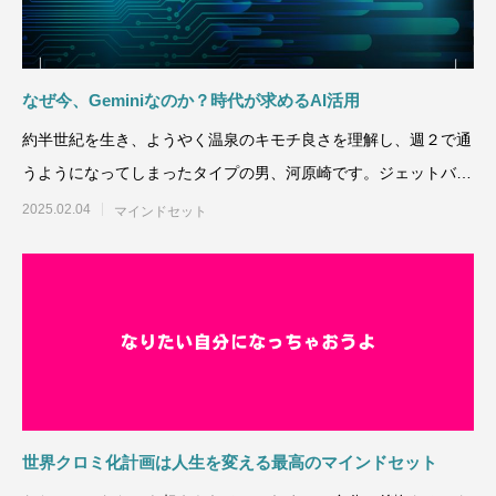
なぜ今、Geminiなのか？時代が求めるAI活用
約半世紀を生き、ようやく温泉のキモチ良さを理解し、週２で通
うようになってしまったタイプの男、河原崎です。ジェットバス
の露天風呂は宇
2025.02.04
マインドセット
世界クロミ化計画は人生を変える最高のマインドセット