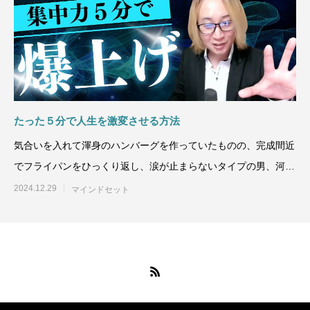
たった５分で人生を激変させる方法
気合いを入れて渾身のハンバーグを作っていたものの、完成間近
でフライパンをひっくり返し、涙が止まらないタイプの男、河原
崎です。今日は
2024.12.29
マインドセット