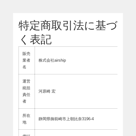
特定商取引法に基づ
く表記
販売
業者
株式会社airship
名
運営
統括
河原崎 宏
責任
者
所在
静岡県御前崎市上朝比奈3196-4
地