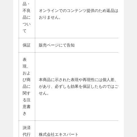
品・
不良
オンラインでのコンテンツ提供のため返品は承って
品に
おりません。
つい
て
保証
販売ページにて告知
表
現、
およ
び商
本商品に示された表現や再現性には個人差、個体差
品に
があり、必ずしも効果を保証したものではございま
関す
せん。
る注
意書
き
決済
代行
株式会社エキスパート